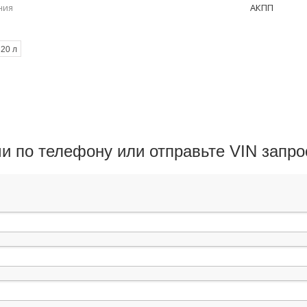
ния
АКПП
Канистра пл
20 л
ми по телефону или отправьте VIN запр