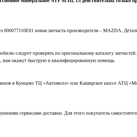
ссионное минеральное ATF M-III, 1л действительна только пр
ул
000077110E01
новая запчасть производителя – MAZDA. Детал
обилю следует проверять по оригинальному каталогу запчастей.
и, вам окажут быструю и квалифицированную помощь.
зинов в Кунцево ТЦ «Автомолл» или Каширское шоссе АТЦ «Мо
онними сервисами доставки. Для этого покупатель самостоятел