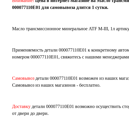
Внимание!
Цена в интернет-магазине на Масло трансми
000077110E01 для самовывоза длится 1 сутки.
Масло трансмиссионное минеральное ATF M-III, 1л
артик
Применяемость детали
000077110E01
к конкретному автом
номером
000077110E01
, свяжитесь с нашими менеджерам
Самовывоз
детали
000077110E01
возможен из наших мага
Самовывоз из наших магазинов - бесплатно.
Доставку
детали
000077110E01
возможно осуществить стор
от двери до двери.