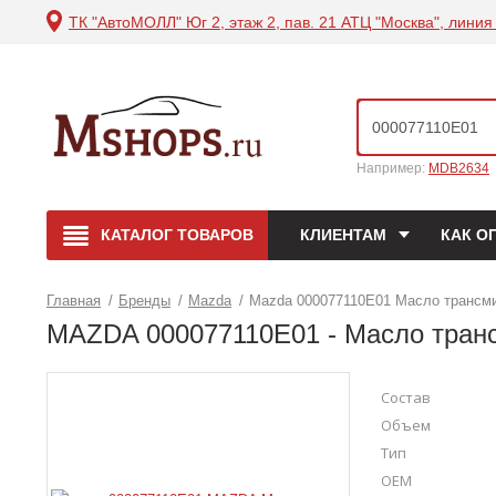
ТК "АвтоМОЛЛ" Юг 2, этаж 2, пав. 21 АТЦ "Москва", линия 
Например:
MDB2634
КАТАЛОГ
ТОВАРОВ
КЛИЕНТАМ
КАК О
Главная
/
Бренды
/
Mazda
/
Mazda 000077110E01 Масло трансми
MAZDA 000077110E01 - Масло транс
Состав
Объем
Тип
OEM