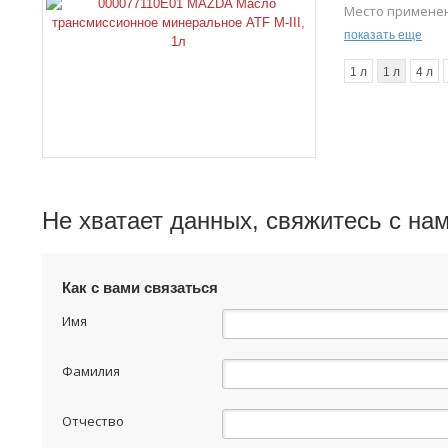
Место примене
Тип контейнера
показать еще
1 л
1 л
4 л
Не хватает данных, свяжитесь с на
Как с вами связаться
Имя
Фамилия
Отчество