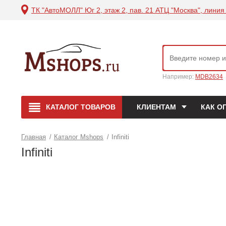
ТК "АвтоМОЛЛ" Юг 2, этаж 2, пав. 21 АТЦ "Москва", линия 
Например:
MDB2634
КАТАЛОГ
ТОВАРОВ
КЛИЕНТАМ
КАК О
Главная
/
Каталог Mshops
/
Infiniti
Infiniti