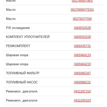
Масло
00279000T46S
Масло
002790WQTE6S
Масло
002791QT5W
Р/К охлаждения
0400032528
КОМПЛЕКТ УПЛОТНИТЕЛЕЙ
0400033158
РЕМКОМПЛЕКТ
0400435731
Шаровая опора
0400464133
Шаровая опора
0400464233
ТОПЛИВНЫЙ ФИЛЬТР
0400485347
ТОПЛИВНЫЙ НАСОС
0400986231
Ремкомпл. двигателя
041110C310
Ремкомпл. двигателя
041110D103