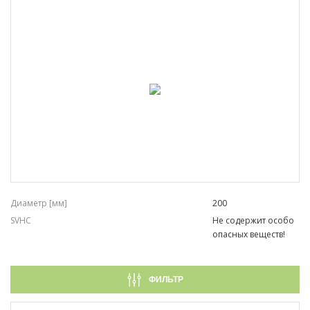
SCHAEFFLER
FAG
Диаметр [мм]
200
SVHC
Не содержит особо
опасных веществ!
ФИЛЬТР