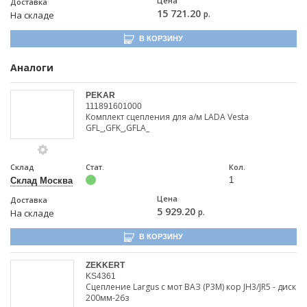
Цена
Доставка
15 721.20
р.
На складе
В КОРЗИНУ
Аналоги
PEKAR
111891601000
Комплект сцепления для а/м LADA Vesta
GFL_,GFK_,GFLA_
Склад
Стат.
Кол.
1
Склад Москва
Цена
Доставка
5 929.20
р.
На складе
В КОРЗИНУ
ZEKKERT
KS4361
Сцепление Largus с мот ВАЗ (P3M) кор JH3/JR5 - диск
200мм-26з