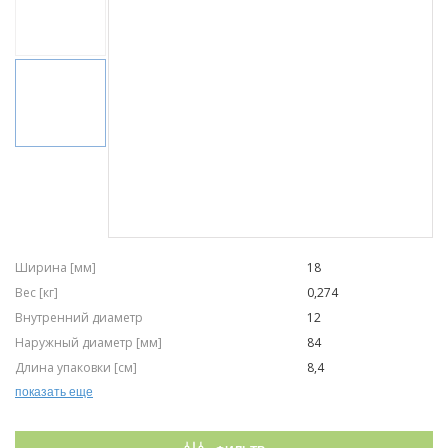
Ширина [мм]
18
Вес [кг]
0,274
Внутренний диаметр
12
Наружный диаметр [мм]
84
Длина упаковки [см]
8,4
Ширина упаковки [см]
8,4
показать еще
Высота упаковки [см]
1,9