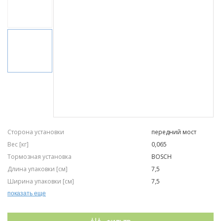
Сторона установки
передний мост
Вес [кг]
0,065
Тормозная установка
BOSCH
Длина упаковки [см]
7,5
Ширина упаковки [см]
7,5
Высота упаковки [см]
4,0
показать еще