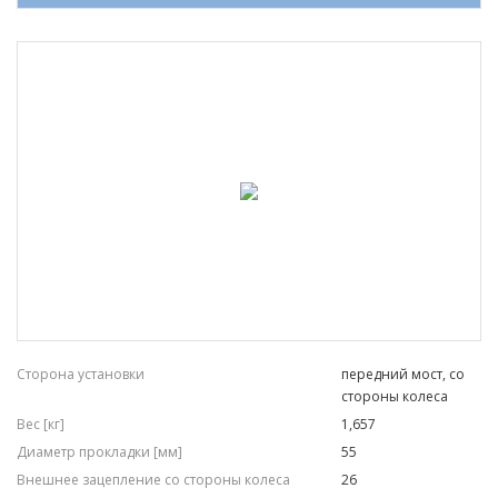
FEBEST
NIPPON PIECES
Сторона установки
передний мост, со
стороны колеса
Вес [кг]
1,657
Диаметр прокладки [мм]
55
Внешнее зацепление со стороны колеса
26