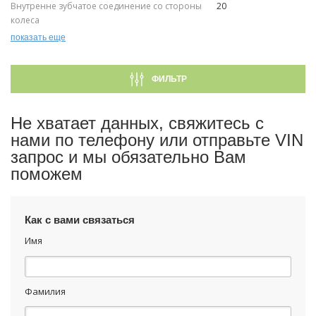
Внутренне зубчатое соединение со стороны
20
колеса
Наружный диаметр [мм]
73
показать еще
Длина упаковки [см]
18,0
Ширина упаковки [см]
8,5
ФИЛЬТР
Высота упаковки [см]
8,5
Не хватает данных, свяжитесь с
нами по телефону или отправьте VIN
запрос и мы обязательно Вам
поможем
Как с вами связаться
Имя
Фамилия