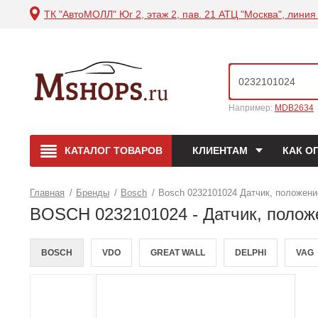
ТК "АвтоМОЛЛ" Юг 2, этаж 2, пав. 21 АТЦ "Москва", линия 
Например:
MDB2634
КАТАЛОГ
ТОВАРОВ
КЛИЕНТАМ
КАК О
Главная
/
Бренды
/
Bosch
/
Bosch 0232101024 Датчик, положени
BOSCH 0232101024 - Датчик, полож
BOSCH
VDO
GREAT WALL
DELPHI
VAG